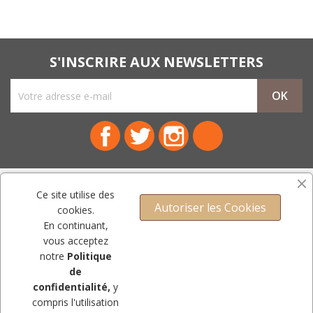
S'INSCRIRE AUX NEWSLETTERS
Facebook
Twitter
Instagram
LinkedIn
NOTRE SOCIÉTÉ

Ce site utilise des
Autoriser les Cookies
cookies.
PRODUITS

En continuant,
vous acceptez
VOTRE COMPTE

notre
Politique
CONTACT
de
confidentialité,
y
compris l'utilisation
© Copyright 2009-2023 - Mercerie Royale.Tous droits réservés.