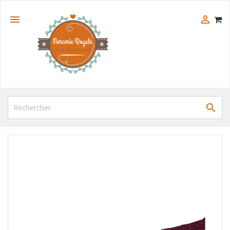


