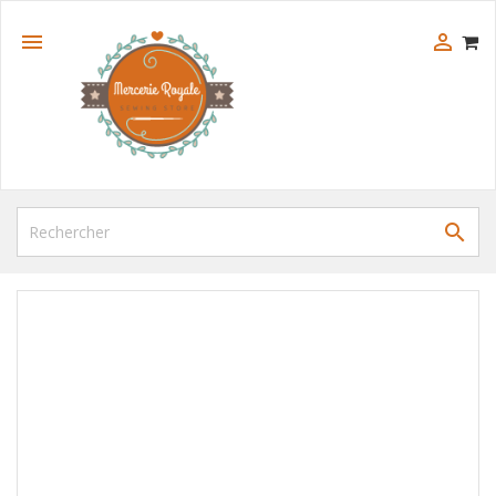


