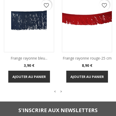
favorite_border
favorite_border
Frange rayonne bleu...
Frange rayonne rouge-25 cm
Prix
Prix
3,90 €
8,90 €
AJOUTER AU PANIER
AJOUTER AU PANIER
S'INSCRIRE AUX NEWSLETTERS