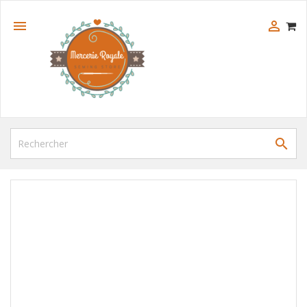


