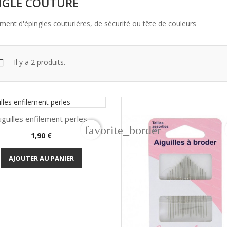
NGLE COUTURE
ment d'épingles couturières, de sécurité ou tête de couleurs
Il y a 2 produits.
iguilles enfilement perles
favorite_border
Prix
1,90 €

Aperçu rapide
AJOUTER AU PANIER