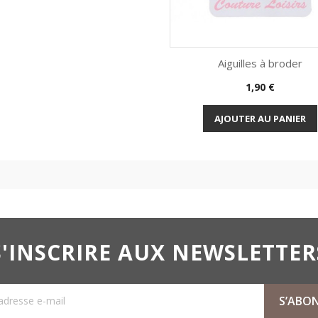
Aiguilles à broder
Prix
1,90 €

Aperçu rapide
AJOUTER AU PANIER
S'INSCRIRE AUX NEWSLETTER