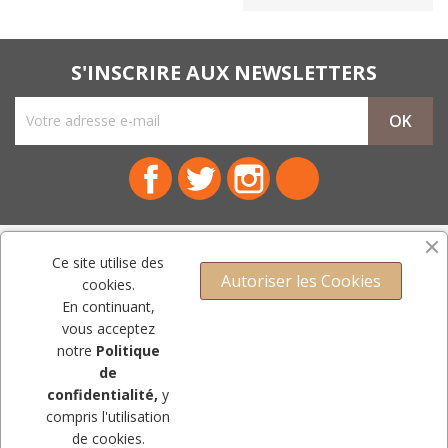
S'INSCRIRE AUX NEWSLETTERS
Facebook
Twitter
Instagram
LinkedIn
NOTRE SOCIÉTÉ

Ce site utilise des
Autoriser les Cookies
cookies.
PRODUITS

En continuant,
vous acceptez
VOTRE COMPTE

notre
Politique
CONTACT
de
confidentialité,
y
compris l'utilisation
© Copyright 2009-2023 - Mercerie Royale.Tous droits réservés.
de cookies.