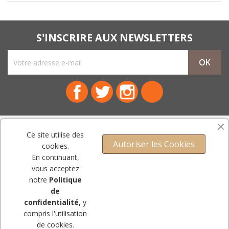
S'INSCRIRE AUX NEWSLETTERS
Facebook
Twitter
Instagram
LinkedIn
NOTRE SOCIÉTÉ

Ce site utilise des
Autoriser les Cookies
cookies.
PRODUITS

En continuant,
vous acceptez
VOTRE COMPTE

notre
Politique
CONTACT
de
confidentialité,
y
compris l'utilisation
© Copyright 2009-2023 - Mercerie Royale.Tous droits réservés.
de cookies.