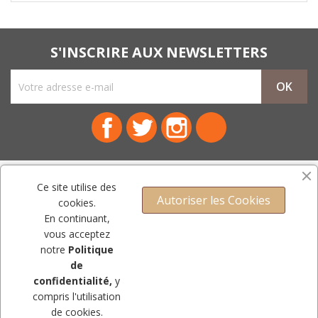
S'INSCRIRE AUX NEWSLETTERS
Facebook
Twitter
Instagram
LinkedIn
NOTRE SOCIÉTÉ

Ce site utilise des
Autoriser les Cookies
cookies.
PRODUITS

En continuant,
vous acceptez
VOTRE COMPTE

notre
Politique
CONTACT
de
confidentialité,
y
compris l'utilisation
© Copyright 2009-2023 - Mercerie Royale.Tous droits réservés.
de cookies.